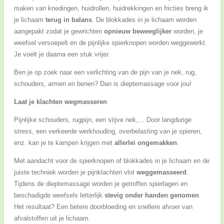
maken van knedingen, huidrollen, huidrekkingen en fricties breng ik
je lichaam
terug in balans
. De blokkades in je lichaam worden
aangepakt zodat je gewrichten
opnieuw beweeglijker
worden, je
weefsel versoepelt en de pijnlijke spierknopen worden weggewerkt.
Je voelt je daarna een stuk vrijer.
Ben je op zoek naar een verlichting van de pijn van je nek, rug,
schouders, armen en benen? Dan is dieptemassage voor jou!
Laat je klachten wegmasseren
Pijnlijke schouders, rugpijn, een stijve nek,… Door langdurige
stress, een verkeerde werkhouding, overbelasting van je spieren,
enz. kan je te kampen krijgen met
allerlei ongemakken
.
Met aandacht voor de spierknopen of blokkades in je lichaam en de
juiste techniek worden je pijnklachten vlot
weggemasseerd
.
Tijdens de dieptemassage worden je getroffen spierlagen en
beschadigde weefsels letterlijk
stevig onder handen genomen
.
Het resultaat? Een betere doorbloeding en snellere afvoer van
afvalstoffen uit je lichaam.