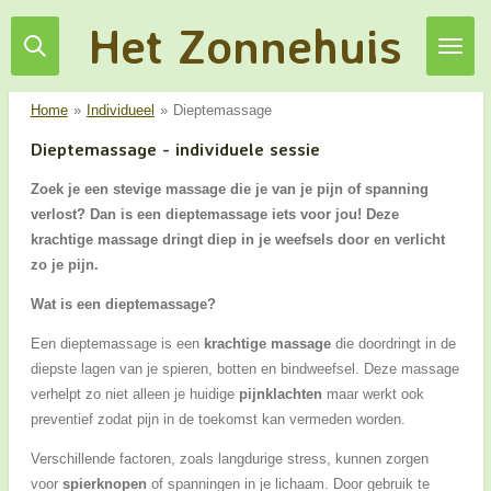
Ga
Het Zonnehuis
direct
naar
de
Home
»
Individueel
»
Dieptemassage
hoofdinhoud
Dieptemassage - individuele sessie
Zoek je een stevige massage die je van je pijn of spanning
verlost? Dan is een dieptemassage iets voor jou! Deze
krachtige massage dringt diep in je weefsels door en verlicht
zo je pijn.
Wat is een dieptemassage?
Een dieptemassage is een
krachtige massage
die doordringt in de
diepste lagen van je spieren, botten en bindweefsel. Deze massage
verhelpt zo niet alleen je huidige
pijnklachten
maar werkt ook
preventief zodat pijn in de toekomst kan vermeden worden.
Verschillende factoren, zoals langdurige stress, kunnen zorgen
voor
spierknopen
of spanningen in je lichaam. Door gebruik te