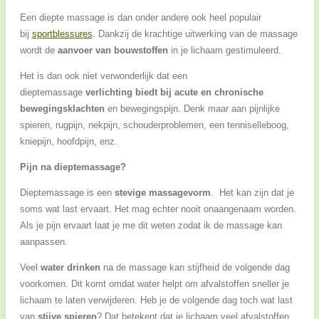
Een diepte massage is dan onder andere ook heel populair
bij
sportblessures
. Dankzij de krachtige uitwerking van de massage
wordt de
aanvoer van bouwstoffen
in je lichaam gestimuleerd.
Het is dan ook niet verwonderlijk dat een
dieptemassage
verlichting biedt bij acute en chronische
bewegingsklachten
en bewegingspijn. Denk maar aan pijnlijke
spieren, rugpijn, nekpijn, schouderproblemen, een tenniselleboog,
kniepijn, hoofdpijn, enz.
Pijn na dieptemassage?
Dieptemassage is een
stevige massagevorm
. Het kan zijn dat je
soms wat last ervaart. Het mag echter nooit onaangenaam worden.
Als je pijn ervaart laat je me dit weten zodat ik de massage kan
aanpassen.
Veel
water drinken
na de massage kan stijfheid de volgende dag
voorkomen. Dit komt omdat water helpt om afvalstoffen sneller je
lichaam te laten verwijderen. Heb je de volgende dag toch wat last
van
stijve spieren
? Dat betekent dat je lichaam veel afvalstoffen